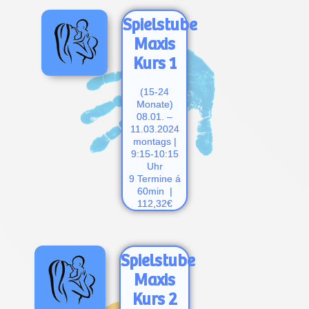
Spielstube
Maxis
Kurs 1
(15-24
Monate)
08.01. –
11.03.2024
montags |
9:15-10:15
Uhr
9 Termine á
60min |
112,32€
Spielstube
Maxis
Kurs 2