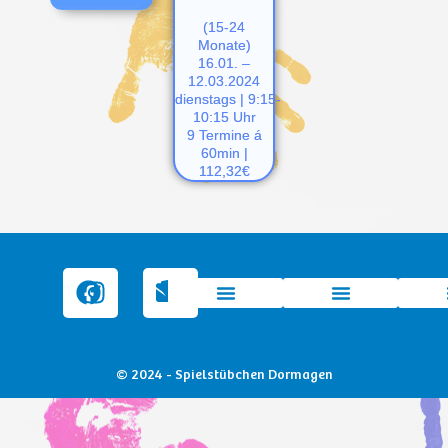
(15-24
Monate)
16.01. –
12.03.2024
dienstags
|
9:15-
10:15 Uhr
9 Termine á
60min |
112,32€
© 2024 - Spielstübchen Dormagen